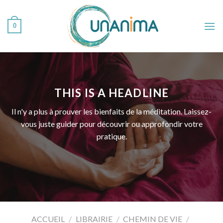
Skip
to
0
content
THIS IS A HEADLINE
Il n'y a plus à prouver les bienfaits de la méditation. Laissez-
vous juste guider pour découvrir ou approfondir votre
pratique.
ACCUEIL
/
LIBRAIRIE
/
CHEMIN DE VIE
/