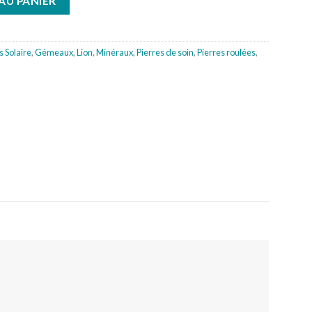
AU PANIER
 Solaire
,
Gémeaux
,
Lion
,
Minéraux
,
Pierres de soin
,
Pierres roulées
,