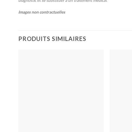
diagnostic et se substituer à un traitement médical.
Images non contractuelles
PRODUITS SIMILAIRES
Ajouter
à la liste
de
souhaits