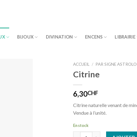
UX
BIJOUX
DIVINATION
ENCENS
LIBRAIRIE
ACCUEIL
/
PAR SIGNE ASTROL
Citrine
Ajouter
à la liste
de
6,30
CHF
souhaits
Citrine naturelle venant de mine
Vendue à l’unité.
En stock
quantité de Citrine