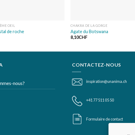
ÈME OEIL
CHAKRA DE LA GORGE
stal de roche
Agate du Botswana
8,10
CHF
A
CONTACTEZ-NOUS
inspiration@unanima.ch
ommes-nous?
+41 77 511 05 50
Formulaire de contact