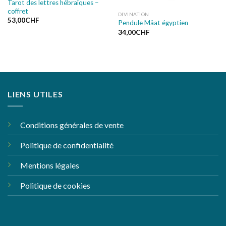
Tarot des lettres hébraïques –
coffret
DIVINATION
53,00
CHF
Pendule Mâat égyptien
34,00
CHF
LIENS UTILES
Conditions générales de vente
Politique de confidentialité
Mentions légales
Politique de cookies