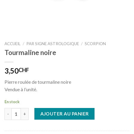
ACCUEIL
/
PAR SIGNE ASTROLOGIQUE
/
SCORPION
Tourmaline noire
3,50
CHF
Pierre roulée de tourmaline noire
Vendue à l’unité.
En stock
quantité de Tourmaline noire
AJOUTER AU PANIER