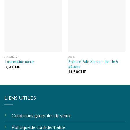
à la liste
à la liste
de
de
souhaits
souhaits
ANXIÉTÉ
BOIS
Bois de Palo Santo – lot de 5
Tourmaline noire
bâtons
3,50
CHF
11,50
CHF
LIENS UTILES
Conditions générales de vente
Politique de confidentialité